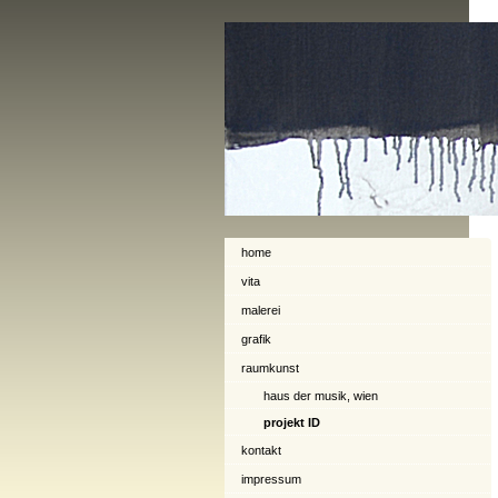
home
vita
malerei
grafik
raumkunst
haus der musik, wien
projekt ID
kontakt
impressum