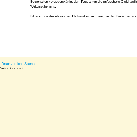
Botschaften vergegenwärtigt dem Passanten die unfassbare Gleichzeiti
Weltgeschehens.
Bildauszüge der elliptischen Blickwinkelmaschine, die den Besucher z
Druckversion
|
Sitemap
artin Burkhardt