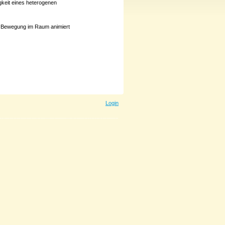
gkeit eines heterogenen
ur Bewegung im Raum animiert
Login