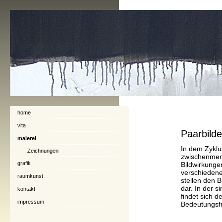
home
vita
Paarbilde
malerei
In dem Zyklus
Zeichnungen
zwischenmen
grafik
Bildwirkunge
verschiedene
raumkunst
stellen den 
dar. In der s
kontakt
findet sich 
impressum
Bedeutungsfr