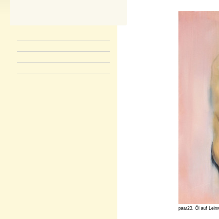
paar23, Öl auf Lein