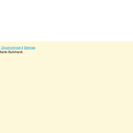
Druckversion
|
Sitemap
artin Burkhardt